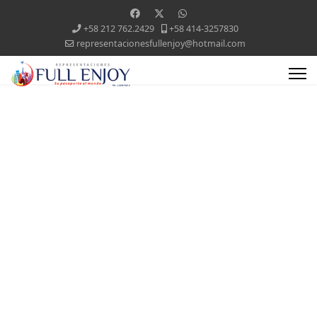
+58 212 762.2429
+58 414-3257830
representacionesfullenjoy@hotmail.com